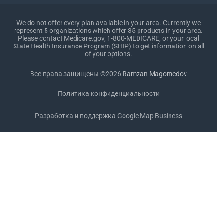
We do not offer every plan available in your area. Currently we
represent 5 organizations which offer 35 products in your area.
Please contact Medicare.gov, 1-800-MEDICARE, or your local
State Health Insurance Program (SHIP) to get information on all
of your options.
Все права защищены ©2026
Ramzan Magomedov
Политика конфиденциальности
Разработка и поддержка
Google Map Business