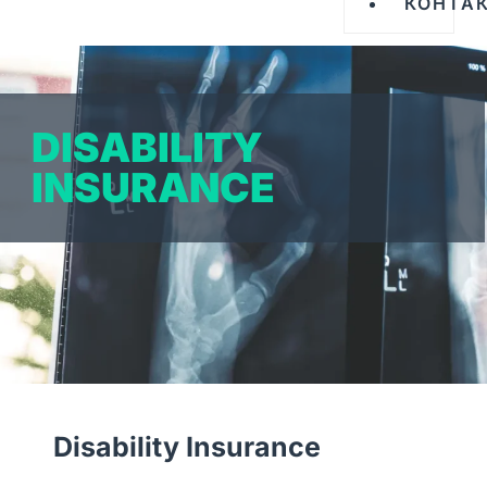
КОНТА
DISABILITY
INSURANCE
Disability Insurance