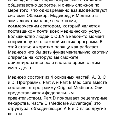
общеизвестно дорогое, и очень сложное по
мере того, что одновременно взаимодействуют
системы Обамакер, Медикейд и Медикер в
замысловатом танце с частными,
коммерческим сектором, который является
поставщиком почти всех медицинских услуг.
Большинство людей с США в какой-то момент
соприкоснутся с каждой из этих программ. В
этой статье я коротко освящу как работает
Медикер что бы дать фундаментальную картину
опираясь на которую вы сможете
ориентироваться если настало время с этим
иметь дело.
Медикер состоит из 4 основных частей: A, B, C
и D. Программы Part A и Part B Medicare вместе
составляют программу Original Medicare. Они
предоставляются федеральным
правительством. Part D покрывает рецептурные
лекарства. Часть С (Medicare Advantage) это
структура, объединяющая A B и D плюс другие
льготы.